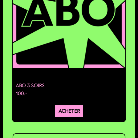
ABO 3 SOIRS
100.-
ACHETER