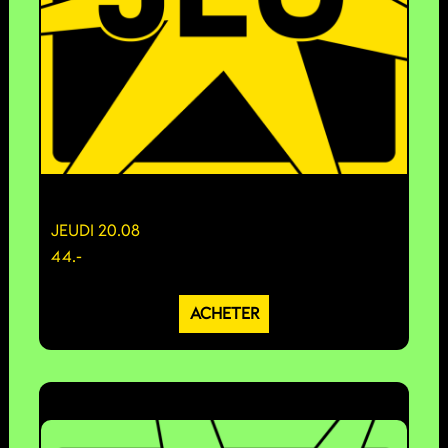
JEUDI 20.08
44.-
ACHETER