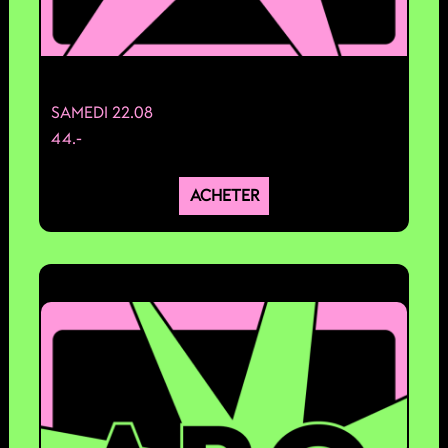
SAMEDI 22.08
44.-
ACHETER